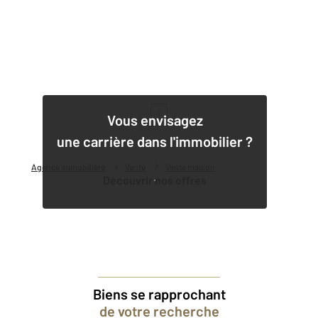
1
Vous envisagez
une carrière dans l'immobilier ?
Agence immobilière
Vente
Vente maison
Découvrir nos offres
Biens se rapprochant
de votre recherche