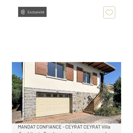
Exclusivité
CEYRAT 63
2
167,78 m
, 7 pièces
Ref : 25401
Maison à vendre
449 900 €
Visiter le site dédié
MANDAT CONFIANCE - CEYRAT CEYRAT Villa