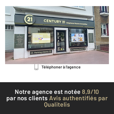
CENTURY 21 Stéphane Roume
Immobilier
113 bis avenue de la Libération
CLERMONT FERRAND - 63000
Envoyer un message
Téléphoner à l'agence
Notre agence est notée
8,9/10
par nos clients
Avis authentifiés par
Qualitelis