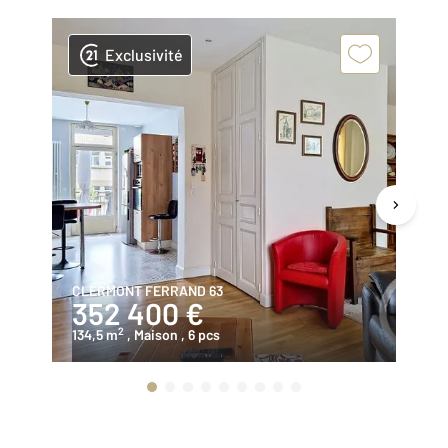
Exclusivité
CLERMONT FERRAND 63
AU
352 400 €
4
2
134,5 m
, Maison
, 6 pcs
13