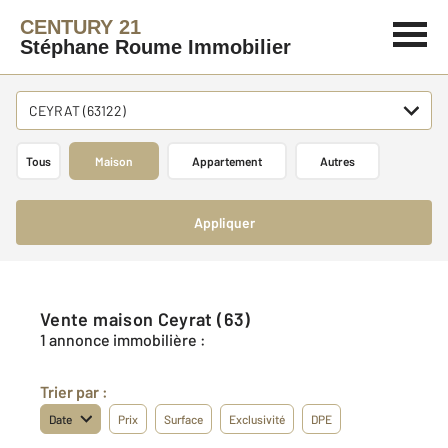
CENTURY 21
Stéphane Roume Immobilier
CEYRAT (63122)
Tous
Maison
Appartement
Autres
Appliquer
Vente maison Ceyrat (63)
1 annonce immobilière :
Trier par :
Date
Prix
Surface
Exclusivité
DPE