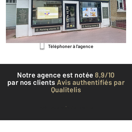
113 bis avenue de la Libération
CLERMONT FERRAND - 63000
Envoyer un message
Téléphoner à l'agence
Notre agence est notée
8,9/10
par nos clients
Avis authentifiés par
Qualitelis
Voir tous les avis clients