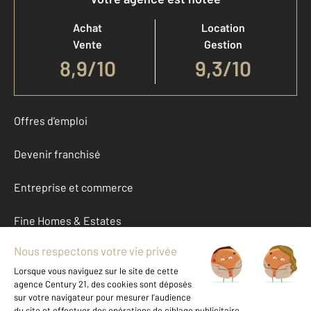
Achat
Location
Vente
Gestion
8,9
/
10
9,3/10
Offres d'emploi
Devenir franchisé
Entreprise et commerce
Fine Homes & Estates
À propos
International