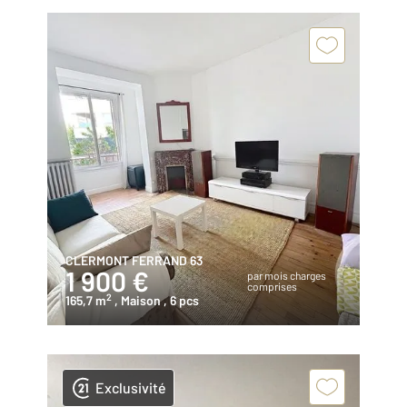
CLERMONT FERRAND 63
1 900 €
par mois charges
comprises
2
165,7 m
, Maison
, 6 pcs
Exclusivité