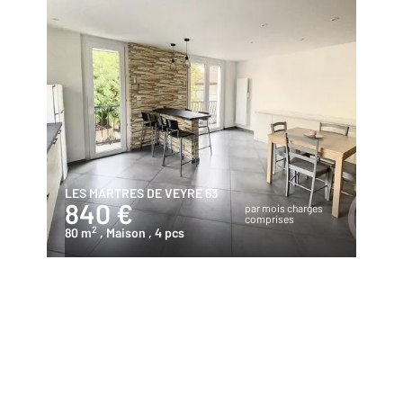
LES MARTRES DE VEYRE 63
840 €
par mois charges
comprises
2
80 m
, Maison
, 4 pcs