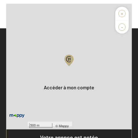
+
-
Parlons de vous, parlons biens
Votre compte :
Accéder à mon compte
500 m
©
Mappy
Votre agence est notée