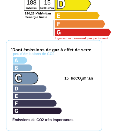
188
15
2
2
kWh/m
.an
kg CO
/m
.an
2
180,23 kWh/m²/an
d'énergie finale
logement extrêmement peu performant
Dont émissions de gaz à effet de serre
*
peu d'émissions de CO2
15
kgCO
/m
.an
2
2
Émissions de CO2 très importantes