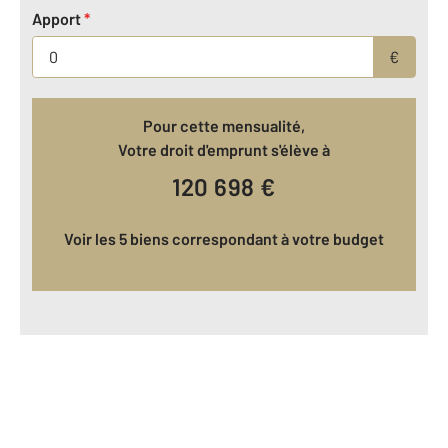
Apport
*
€
Pour cette mensualité,
Votre droit d'emprunt s'élève à
120 698
€
Voir les 5 biens correspondant à votre budget