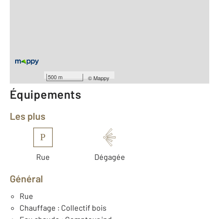
2
Surface totale : 81,6 m
2
Surface habitable : 81,6 m
Type d'appartement : F3
ème
Étage : 2
Nombre de pièces : 3
[Voir le détail]
Année construction : 1972
500 m
©
Mappy
Équipements
Les plus
P
Rue
Dégagée
Général
Rue
Chauffage : Collectif bois