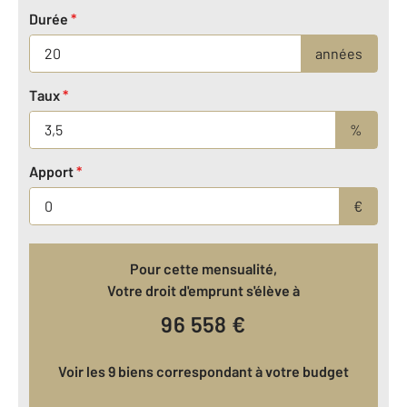
Durée
*
années
Taux
*
%
Apport
*
€
Pour cette mensualité,
Votre droit d'emprunt s'élève à
96 558
€
Voir les 9 biens correspondant à votre budget