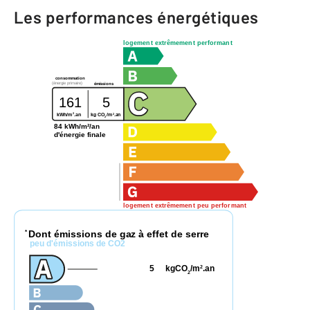
Les performances énergétiques
logement extrêmement performant
consommation
(énergie primaire)
émissions
161
5
2
2
kg CO
/m
.an
kWh/m
.an
2
84 kWh/m²/an
d'énergie finale
logement extrêmement peu performant
Dont émissions de gaz à effet de serre
*
peu d'émissions de CO2
5
kgCO
/m
.an
2
2