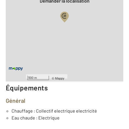
Demander la localisation
Vue globale
Location meublée
2
Surface totale : 16,9 m
2
Surface habitable : 16,9 m
Type d'appartement : F1
er
Étage : 1
Nombre de pièces : 1
[Voir le détail]
500 m
©
Mappy
Équipements
Général
Chauffage : Collectif electrique electricité
Eau chaude : Electrique