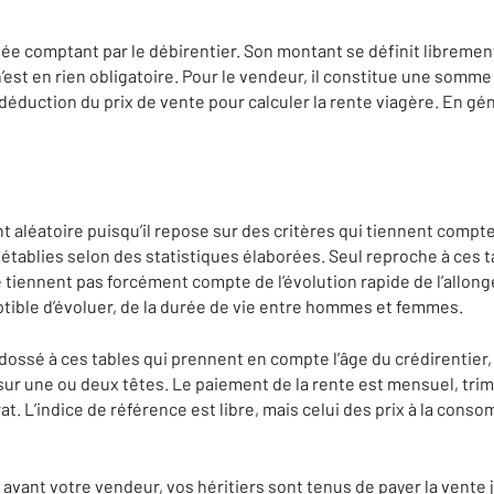
ée comptant par le débirentier. Son montant se définit librement
est en rien obligatoire. Pour le vendeur, il constitue une somme qu
éduction du prix de vente pour calculer la rente viagère. En gén
t aléatoire puisqu’il repose sur des critères qui tiennent compte
tablies selon des statistiques élaborées. Seul reproche à ces ta
 tiennent pas forcément compte de l’évolution rapide de l’allonge
ptible d’évoluer, de la durée de vie entre hommes et femmes.
dossé à ces tables qui prennent en compte l’âge du crédirentier, 
 sur une ou deux têtes. Le paiement de la rente est mensuel, trim
rat. L’indice de référence est libre, mais celui des prix à la con
 avant votre vendeur, vos héritiers sont tenus de payer la vente