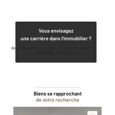
1
Vous envisagez
une carrière dans l'immobilier ?
Agence immobilière
Location
Location appartement
Découvrir nos offres
Biens se rapprochant
de votre recherche