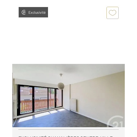
Exclusivité
CHAMALIERES 63
2
28,23 m
, 1 pièce
Ref : 25450
Appartement F1 à louer
495 €
par mois charges comprises
Visiter le site dédié