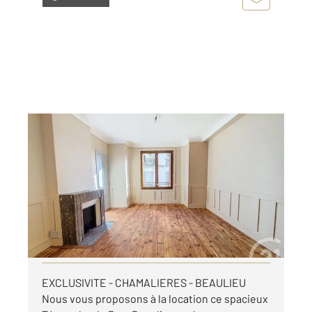
CHAMALIERES 63
2
89,88 m
, 4 pièces
Ref : 25288
Appartement F4 à louer
795 €
par mois charges comprises
Visiter le site dédié
EXCLUSIVITE - CHAMALIERES - BEAULIEU
Nous vous proposons à la location ce spacieux