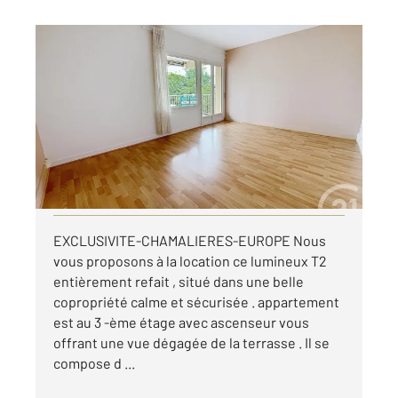
CHAMALIERES 63
2
51,19 m
, 2 pièces
Ref : 25403
Appartement F2 à louer
715 €
par mois charges comprises
Visiter le site dédié
EXCLUSIVITE-CHAMALIERES-EUROPE Nous
vous proposons à la location ce lumineux T2
entièrement refait , situé dans une belle
copropriété calme et sécurisée . appartement
est au 3 -ème étage avec ascenseur vous
offrant une vue dégagée de la terrasse . Il se
compose d ...