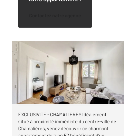
Contactez notre agence
CHAMALIERES 63
2
43,12 m
, 2 pièces
Ref : 25306
Appartement F2 à louer
544 €
par mois charges comprises
Visiter le site dédié
EXCLUSIVITE - CHAMALIERES Idéalement
situé à proximité immédiate du centre-ville de
Chamalières, venez découvrir ce charmant
appartement de type F2 bénéficiant d'un