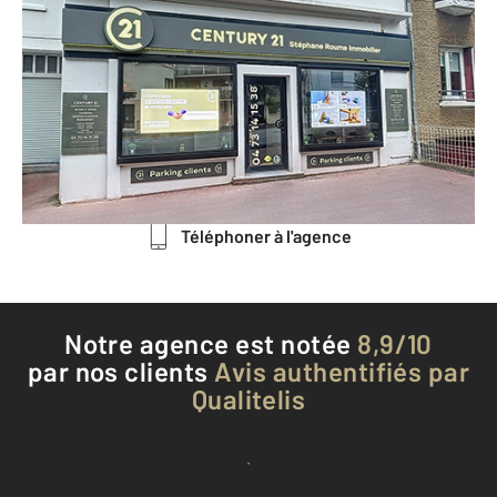
CENTURY 21 Stéphane Roume
Immobilier
113 bis avenue de la Libération
CLERMONT FERRAND - 63000
Envoyer un message
Téléphoner à l'agence
Notre agence est notée
8,9/10
par nos clients
Avis authentifiés par
Qualitelis
Voir tous les avis clients