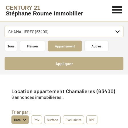
CENTURY 21
Stéphane Roume Immobilier
CHAMALIERES (63400)
Tous
Maison
Appartement
Autres
Appliquer
Location appartement Chamalieres (63400)
6 annonces immobilières :
Trier par :
Date
Prix
Surface
Exclusivité
DPE