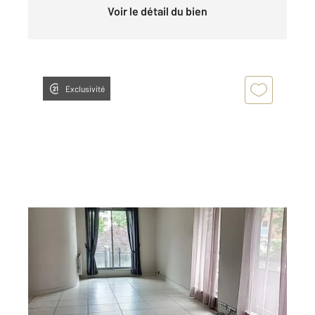
Voir le détail du bien
Exclusivité
CHAMALIERES 63
2
90,45 m
, 3 pièces
Ref : 25305
Appartement F3 à louer
1 065 €