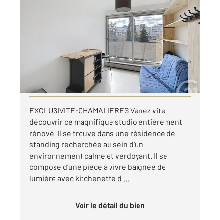
CHAMALIERES 63
2
12,72 m
, 1 pièce
Ref : 25278
Appartement Studio à louer
405 €
par mois charges comprises
Visiter le site dédié
EXCLUSIVITE-CHAMALIERES Venez vite
découvrir ce magnifique studio entièrement
rénové. Il se trouve dans une résidence de
standing recherchée au sein d'un
environnement calme et verdoyant. Il se
compose d'une pièce à vivre baignée de
lumière avec kitchenette d ...
Voir le détail du bien