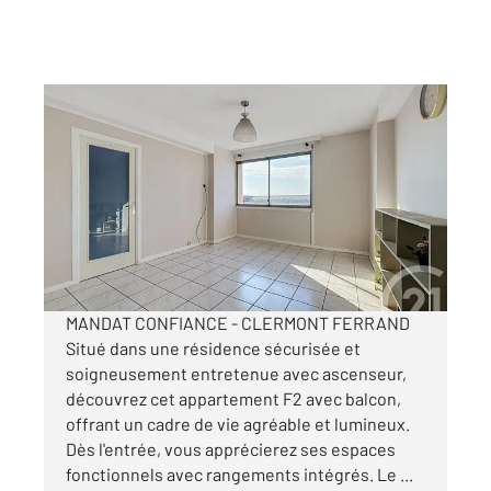
CLERMONT FERRAND 63
2
43,28 m
, 2 pièces
Ref : 25381
Appartement F2 à vendre
79 400 €
Visiter le site dédié
MANDAT CONFIANCE - CLERMONT FERRAND
Situé dans une résidence sécurisée et
soigneusement entretenue avec ascenseur,
découvrez cet appartement F2 avec balcon,
offrant un cadre de vie agréable et lumineux.
Dès l'entrée, vous apprécierez ses espaces
fonctionnels avec rangements intégrés. Le ...