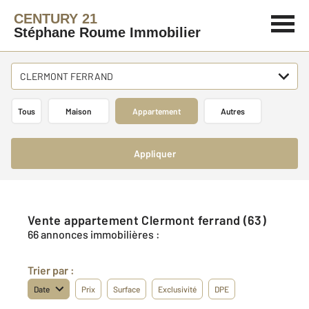
CENTURY 21
Stéphane Roume Immobilier
CLERMONT FERRAND
Tous
Maison
Appartement
Autres
Appliquer
Vente appartement Clermont ferrand (63)
66 annonces immobilières :
Trier par :
Date
Prix
Surface
Exclusivité
DPE