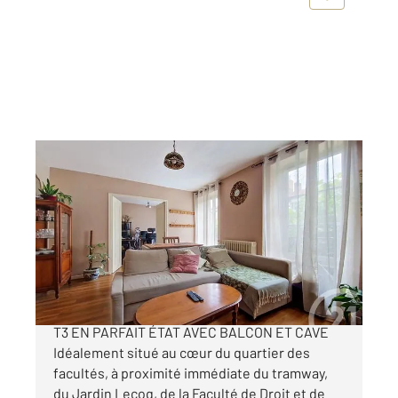
CLERMONT FERRAND 63
2
54 m
, 3 pièces
Ref : 25127
Appartement T3 à vendre
125 700 €
CLERMONT-FERRAND CŒUR DES FACULTÉS
T3 EN PARFAIT ÉTAT AVEC BALCON ET CAVE
Idéalement situé au cœur du quartier des
facultés, à proximité immédiate du tramway,
du Jardin Lecoq, de la Faculté de Droit et de