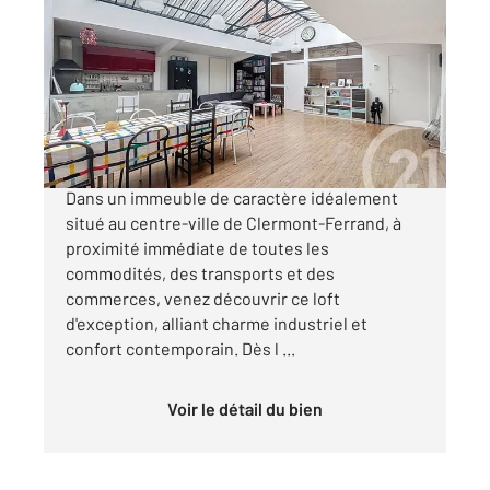
2
105,22 m
, 4 pièces
Ref : 25463
Appartement F4 à vendre
199 200 €
MANDAT CONFIANCE - CLERMONT-FERRAND
Dans un immeuble de caractère idéalement
situé au centre-ville de Clermont-Ferrand, à
proximité immédiate de toutes les
commodités, des transports et des
commerces, venez découvrir ce loft
d'exception, alliant charme industriel et
confort contemporain. Dès l ...
Voir le détail du bien