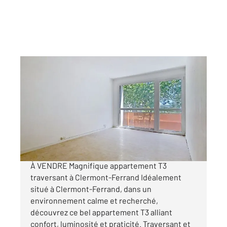
CLERMONT FERRAND 63
2
64,39 m
, 3 pièces
Ref : 25415
Appartement T3 à vendre
131 000 €
MANDAT CONFIANCE - CLERMONT-FERRAND
À VENDRE Magnifique appartement T3
traversant à Clermont-Ferrand Idéalement
situé à Clermont-Ferrand, dans un
environnement calme et recherché,
découvrez ce bel appartement T3 alliant
confort, luminosité et praticité. Traversant et