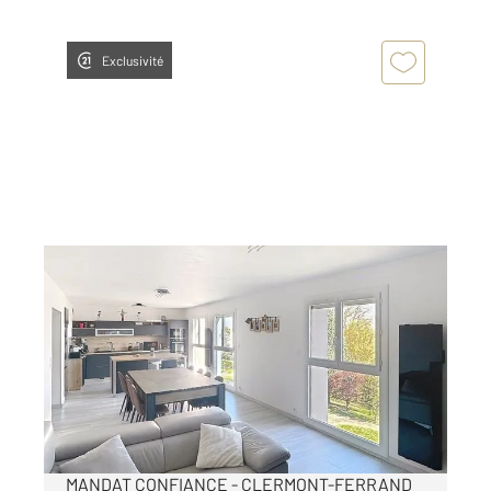
Exclusivité
CLERMONT FERRAND 63
2
93,21 m
, 5 pièces
Ref : 25065
Appartement F5 à vendre
162 500 €
Visiter le site dédié
MANDAT CONFIANCE - CLERMONT-FERRAND