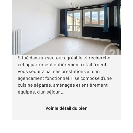
CLERMONT FERRAND 63
2
55,14 m
, 3 pièces
Ref : 25067
Appartement F3 à vendre
96 875 €
MANDAT CONFIANCE - CLERMONT - FERRAND
Situé dans un secteur agréable et recherché,
cet appartement entièrement refait à neuf
vous séduira par ses prestations et son
agencement fonctionnel. Il se compose d'une
cuisine séparée, aménagée et entièrement
équipée, d'un séjour ...
Voir le détail du bien