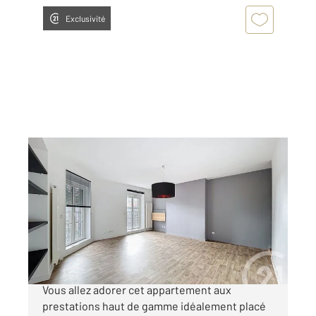
Exclusivité
CLERMONT FERRAND 63
2
83,78 m
, 3 pièces
Ref : 25444
Appartement F3 à vendre
202 000 €
MANDAT CONFIANCE - CLERMONT FERRAND
Vous allez adorer cet appartement aux
prestations haut de gamme idéalement placé