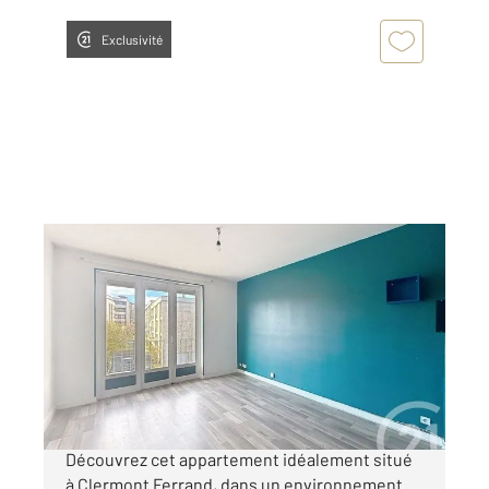
Exclusivité
CLERMONT FERRAND 63
2
67,46 m
, 4 pièces
Ref : 25388
Appartement F3 Bis à vendre
129 900 €
MANDAT CONFIANCE - CLERMONT - FERRAND
Découvrez cet appartement idéalement situé
à Clermont Ferrand, dans un environnement