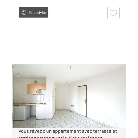
Exclusivité
CLERMONT FERRAND 63
2
41,89 m
, 2 pièces
Ref : 25420
Appartement F2 à vendre
109 700 €
MANDAT CONFIANCE - CLERMONT FERRAND
Vous rêvez d'un appartement avec terrasse et
stationnement au sein d'une résidence