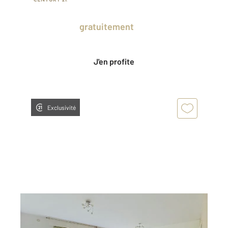
Prenez un temps d'avance sur le marché
en profitant
gratuitement
des Ventes
Privées CENTURY 21.
J'en profite
Exclusivité
CLERMONT FERRAND 63
2
96,92 m
, 4 pièces
Ref : 25342