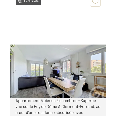
Exclusivité
CLERMONT FERRAND 63
2
93,83 m
, 5 pièces
Ref : 25246
Appartement F5 à vendre
194 000 €
MANDAT CONFIANCE CLERMONT-FERRAND
Appartement 5 pièces 3 chambres - Superbe
vue sur le Puy de Dôme À Clermont-Ferrand, au
cœur d'une résidence sécurisée avec