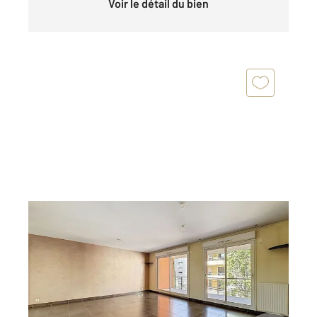
Voir le détail du bien
CLERMONT FERRAND 63
2
111,09 m
, 6 pièces
Ref : 25380
Appartement F6 à vendre
339 900 €