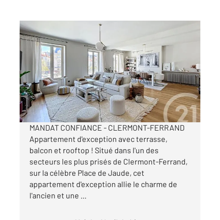
CLERMONT FERRAND 63
2
157,71 m
, 7 pièces
Ref : 24613
Appartement F6 à vendre
830 000 €
Visiter le site dédié
MANDAT CONFIANCE - CLERMONT-FERRAND
Appartement d'exception avec terrasse,
balcon et rooftop ! Situé dans l'un des
secteurs les plus prisés de Clermont-Ferrand,
sur la célèbre Place de Jaude, cet
appartement d'exception allie le charme de
l'ancien et une ...