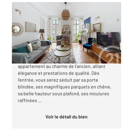
CLERMONT FERRAND 63
2
105,01 m
, 5 pièces
Ref : 24892
Appartement F4 à vendre
319 400 €
CLERMONT - FERRAND Découvrez ce superbe
appartement au charme de l'ancien, alliant
élégance et prestations de qualité. Dès
l'entrée, vous serez séduit par sa porte
blindée, ses magnifiques parquets en chêne,
sa belle hauteur sous plafond, ses moulures
raffinées ...
Voir le détail du bien