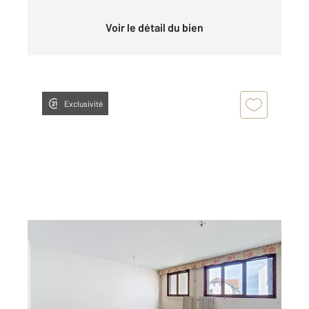
Voir le détail du bien
Exclusivité
CLERMONT FERRAND 63
2
99,05 m
, 5 pièces
Ref : 25359
Appartement T5 à vendre